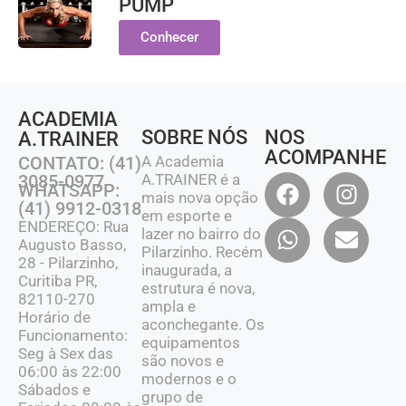
PUMP
Conhecer
ACADEMIA
SOBRE NÓS
NOS
A.TRAINER
ACOMPANHE
CONTATO: (41)
A Academia
3085-0977
A.TRAINER é a
WHATSAPP:
mais nova opção
(41) 9912-0318
em esporte e
ENDEREÇO: Rua
lazer no bairro do
Augusto Basso,
Pilarzinho. Recém
28 - Pilarzinho,
inaugurada, a
Curitiba PR,
estrutura é nova,
82110-270
ampla e
Horário de
aconchegante. Os
Funcionamento:
equipamentos
Seg à Sex das
são novos e
06:00 às 22:00
modernos e o
Sábados e
grupo de