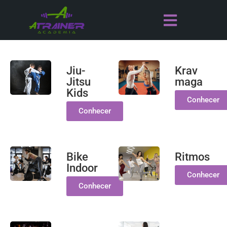
Jiu-
Krav
Jitsu
maga
Kids
Conhecer
Conhecer
Bike
Ritmos
Indoor
Conhecer
Conhecer