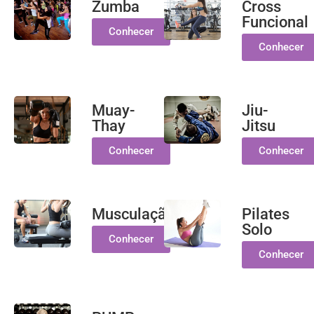
Zumba
Cross
Funcional
Conhecer
Conhecer
Muay-
Jiu-
Thay
Jitsu
Conhecer
Conhecer
Musculação
Pilates
Solo
Conhecer
Conhecer