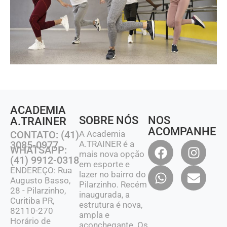
ACADEMIA
SOBRE NÓS
NOS
A.TRAINER
ACOMPANHE
CONTATO: (41)
A Academia
3085-0977
A.TRAINER é a
WHATSAPP:
mais nova opção
(41) 9912-0318
em esporte e
ENDEREÇO: Rua
lazer no bairro do
Augusto Basso,
Pilarzinho. Recém
28 - Pilarzinho,
inaugurada, a
Curitiba PR,
estrutura é nova,
82110-270
ampla e
Horário de
aconchegante. Os