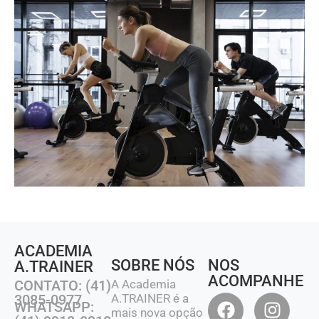
ACADEMIA
SOBRE NÓS
NOS
A.TRAINER
ACOMPANHE
CONTATO: (41)
A Academia
3085-0977
A.TRAINER é a
WHATSAPP:
mais nova opção